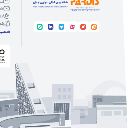
سا
ch
تل
کد
شعب