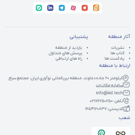
آثار منطقه
پشتیبانی
نشریات
بازدید از منطقه
کتاب ها
پرسش های متداول
پادکست ها
راه های ارتباطی
ارتباط با منطقه
کیلومتر ۲۰ جاده دماوند، منطقه بین‌المللی نوآوری ایران، مجتمع سراج
سامانه مکاتبات
info@iiid.tech
تلفن:
02176250250
کدپستی:
۱۶۵۴۱۲۰۸۳۷
شعب